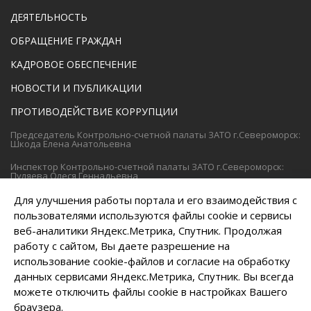
ДЕЯТЕЛЬНОСТЬ
ОБРАЩЕНИЕ ГРАЖДАН
КАДРОВОЕ ОБЕСПЕЧЕНИЕ
НОВОСТИ И ПУБЛИКАЦИИ
ПРОТИВОДЕЙСТВИЕ КОРРУПЦИИ
Председатель Контрольно-счетной палаты ЗАТО г.Североморск:
Шкода Елена Анатольевна
Инспектор Контрольно-счетной палаты ЗАТО г.Североморск:
Пуляева Олеся Геннадьевна
8 (81537) 4-68-46
8 (81537) 4-95-37
Для улучшения работы портала и его взаимодействия с
Телефон:
/
пользователями используются файлы cookie и сервисы
8 (81537) 4-68-46
Факс:
веб-аналитики Яндекс.Метрика, Спутник. Продолжая
работу с сайтом, Вы даете разрешение на
ksp@citysever.ru
Электронная почта:
использование cookie-файлов и согласие на обработку
Политика в отношении обработки персональных данных
данных сервисами Яндекс.Метрика, Спутник. Вы всегда
можете отключить файлы cookie в настройках Вашего
Создание сайта – Старт Икс
браузера.