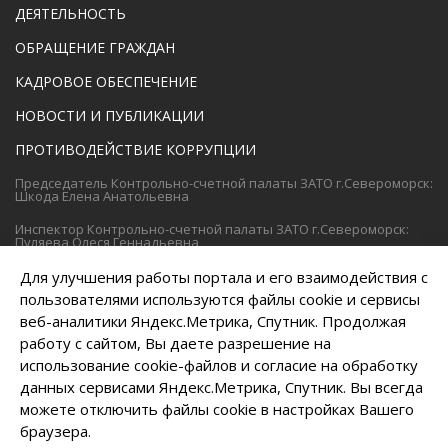
ДЕЯТЕЛЬНОСТЬ
ОБРАЩЕНИЕ ГРАЖДАН
КАДРОВОЕ ОБЕСПЕЧЕНИЕ
НОВОСТИ И ПУБЛИКАЦИИ
ПРОТИВОДЕЙСТВИЕ КОРРУПЦИИ
Председатель Контрольно-счетной палаты ЗАТО г.Североморск:
Шкода Елена Анатольевна
Инспектор Контрольно-счетной палаты ЗАТО г.Североморск:
Пуляева Олеся Геннадьевна
8 (81537) 4-68-46
8 (81537) 4-95-37
Для улучшения работы портала и его взаимодействия с
Телефон:
/
пользователями используются файлы cookie и сервисы
8 (81537) 4-68-46
Факс:
веб-аналитики Яндекс.Метрика, Спутник. Продолжая
работу с сайтом, Вы даете разрешение на
ksp@citysever.ru
Электронная почта:
использование cookie-файлов и согласие на обработку
Политика в отношении обработки персональных данных
данных сервисами Яндекс.Метрика, Спутник. Вы всегда
можете отключить файлы cookie в настройках Вашего
Создание сайта – Старт Икс
браузера.